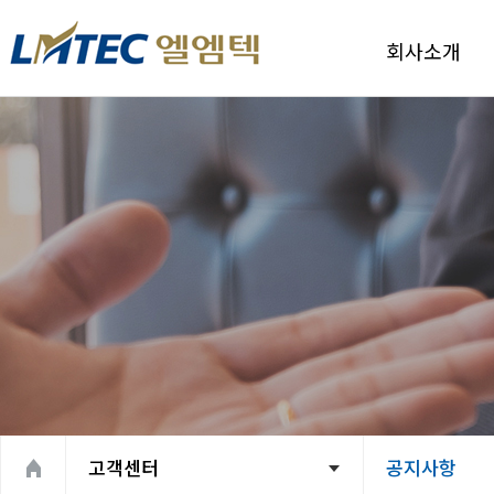
회사소개
회사소개
CEO인사말
기업핵심가치
회사연혁
조직도
찾아오시는 길
고객센터
공지사항