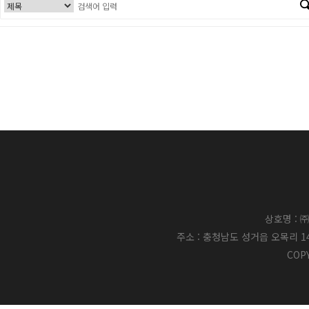
상호명 : ㈜
주소 : 충청남도 성거읍 오목리 14-23 /
COPY